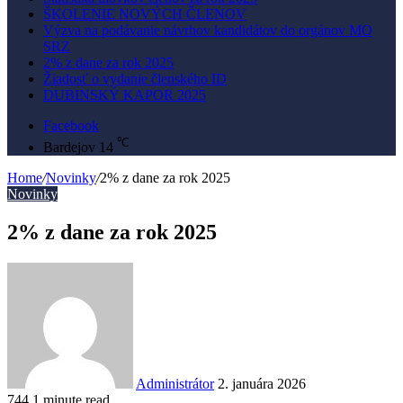
ŠKOLENIE NOVÝCH ČLENOV
Výzva na podávanie návrhov kandidátov do orgánov MO
SRZ
2% z dane za rok 2025
Žiadosť o vydanie členského ID
DUBINSKÝ KAPOR 2025
Facebook
℃
Bardejov
14
Home
/
Novinky
/
2% z dane za rok 2025
Novinky
2% z dane za rok 2025
Administrátor
2. januára 2026
744
1 minute read