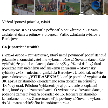
Vážení športoví priatelia, rybári
dovoľujeme si Vás osloviť a požiadať o poukázanie 2% z Vami
zaplatenej dane z príjmov v prospech Vášho združenia rybárov v
Bardejove.
Čo je potrebné urobiť:
Fyzická osoba – zamestnanec,
ktorý nemá povinnosť podať daňové
priznanie a zamestnávateľ mu vykonal ročné zúčtovanie dane môže
vyhlásiť, že podiel zaplatenej dane do výšky 2% má daňový úrad
poukázať ním určenému občianskemu združeniu – Slovenský
rybársky zväz – miestna organizácia Bardejov . Urobiť tak môžete
prostredníctvom
„VYHLÁSENIA“,
ktoré je potrebné vyplniť a
do
30. apríla
príslušného kalendárneho roka doručiť na príslušný
Daňový úrad. Prílohou Vyhlásenia je aj potvrdenie o zaplatení
dane, ktoré vyplní zamestnávateľ. O vykonanie zúčtovania dane je
potrebné zamestnávateľa požiadať do 15. februára príslušného
kalendárneho roka. Zamestnávateľ je povinný zúčtovanie vykonať
do 31. marca príslušného kalendárneho roka.