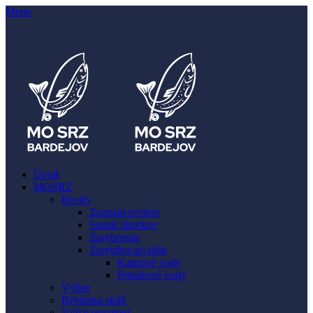
Menu
Úvod
MOSRZ
Revíry
Zoznam revírov
Sumár úlovkov
Zarybnenie
Zarybňovaci plán
Kaprové vody
Pstruhové vody
Výbor
Rybárska stráž
Výdaj povolení