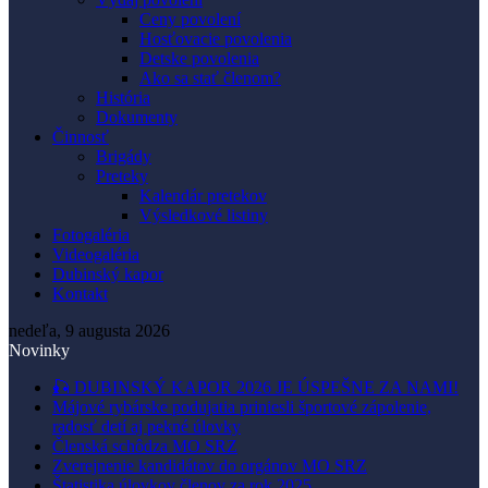
Ceny povolení
Hosťovacie povolenia
Detske povolenia
Ako sa stať členom?
História
Dokumenty
Činnosť
Brigády
Preteky
Kalendár pretekov
Výsledkové listiny
Fotogaléria
Videogaléria
Dubinský kapor
Kontakt
nedeľa, 9 augusta 2026
Novinky
🎣 DUBINSKÝ KAPOR 2026 JE ÚSPEŠNE ZA NAMI!
Májové rybárske podujatia priniesli športové zápolenie,
radosť detí aj pekné úlovky
Členská schôdza MO SRZ
Zverejnenie kandidátov do orgánov MO SRZ
Štatistika úlovkov členov za rok 2025