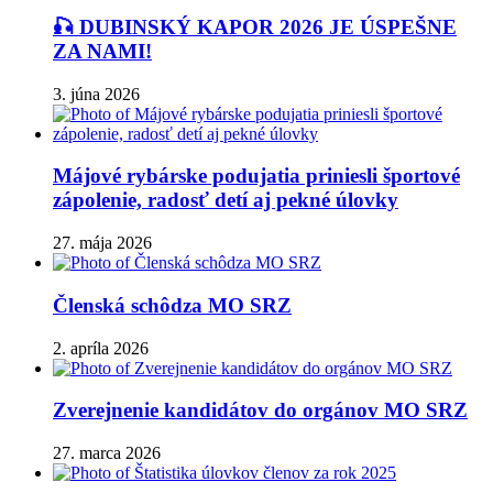
🎣 DUBINSKÝ KAPOR 2026 JE ÚSPEŠNE
ZA NAMI!
3. júna 2026
Májové rybárske podujatia priniesli športové
zápolenie, radosť detí aj pekné úlovky
27. mája 2026
Členská schôdza MO SRZ
2. apríla 2026
Zverejnenie kandidátov do orgánov MO SRZ
27. marca 2026