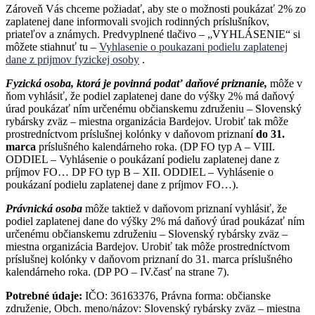
Zároveň Vás chceme požiadať, aby ste o možnosti poukázať 2% zo
zaplatenej dane informovali svojich rodinných príslušníkov,
priateľov a známych. Predvyplnené tlačivo – „VYHLÁSENIE“ si
môžete stiahnuť tu –
Vyhlasenie o poukazani podielu zaplatenej
dane z prijmov fyzickej osoby
.
Fyzická osoba, ktorá je povinná podať daňové priznanie,
môže v
ňom vyhlásiť, že podiel zaplatenej dane do výšky 2% má daňový
úrad poukázať ním určenému občianskemu združeniu – Slovenský
rybársky zväz – miestna organizácia Bardejov. Urobiť tak môže
prostredníctvom príslušnej kolónky v daňovom priznaní
do 31.
marca
príslušného kalendárneho roka. (DP FO typ A – VIII.
ODDIEL – Vyhlásenie o poukázaní podielu zaplatenej dane z
príjmov FO… DP FO typ B – XII. ODDIEL – Vyhlásenie o
poukázaní podielu zaplatenej dane z príjmov FO…).
Právnická osoba
môže taktiež v daňovom priznaní vyhlásiť, že
podiel zaplatenej dane do výšky 2% má daňový úrad poukázať ním
určenému občianskemu združeniu – Slovenský rybársky zväz –
miestna organizácia Bardejov. Urobiť tak môže prostredníctvom
príslušnej kolónky v daňovom priznaní do 31. marca príslušného
kalendárneho roka. (DP PO – IV.časť na strane 7).
Potrebné údaje:
IČO: 36163376, Právna forma: občianske
združenie, Obch. meno/názov: Slovenský rybársky zväz – miestna