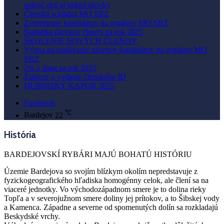
radosť detí aj pekné úlovky
Členská schôdza MO SRZ
Zverejnenie kandidátov do orgánov MO SRZ
Štatistika úlovkov členov za rok 2025
ŠKOLENIE NOVÝCH ČLENOV
Výzva na podávanie návrhov kandidátov do orgánov MO
SRZ
2% z dane za rok 2025
Žiadosť o vydanie členského ID
DUBINSKÝ KAPOR 2025
Facebook
℃
Bardejov
22
História
BARDEJOVSKÍ RYBÁRI MAJÚ BOHATÚ HISTÓRIU
Územie Bardejova so svojím blízkym okolím nepredstavuje z
fyzickogeografického hľadiska homogénny celok, ale člení sa na
viaceré jednotky. Vo východozápadnom smere je to dolina rieky
Topľa a v severojužnom smere doliny jej prítokov, a to Šibskej vody
a Kamenca. Západne a severne od spomenutých dolín sa rozkladajú
Beskydské vrchy.