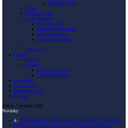
Pstruhové vody
Výbor
Rybárska stráž
Výdaj povolení
Ceny povolení
Hosťovacie povolenia
Detske povolenia
Ako sa stať členom?
História
Dokumenty
Činnosť
Brigády
Preteky
Kalendár pretekov
Výsledkové listiny
Fotogaléria
Videogaléria
Dubinský kapor
Kontakt
piatok, 7 augusta 2026
Novinky
DUBINSKÝ KAPOR 2026 JE ÚSPEŠNE ZA NAMI!
Májové rybárske podujatia priniesli športové zápolenie,