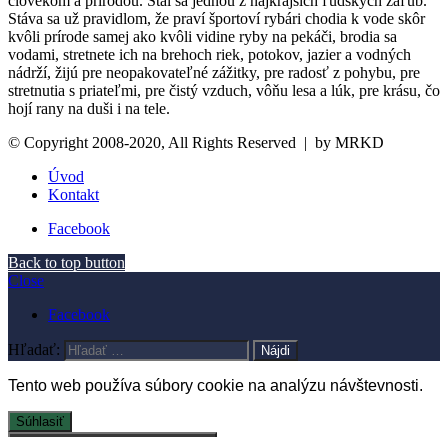
človekom a prírodou. Stal sa jednou z najkrajších ľudských záľub.
Stáva sa už pravidlom, že praví športoví rybári chodia k vode skôr
kvôli prírode samej ako kvôli vidine ryby na pekáči, brodia sa
vodami, stretnete ich na brehoch riek, potokov, jazier a vodných
nádrží, žijú pre neopakovateľné zážitky, pre radosť z pohybu, pre
stretnutia s priateľmi, pre čistý vzduch, vôňu lesa a lúk, pre krásu, čo
hojí rany na duši i na tele.
© Copyright 2008-2020, All Rights Reserved |
by MRKD
Úvod
Kontakt
Facebook
Back to top button
Close
Facebook
Hľadať:
Tento web používa súbory cookie na analýzu návštevnosti.
Súhlasiť
Zmena nastavení súborov cookie