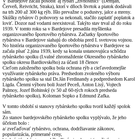
V Bardejove začali pôsobiť aj rybári „živnostníci“ (Demjan,
Červeň, Reivricht, Straka), ktorí v dňoch štvrtok a piatok dodávali
na trh 200 až 300 kg rýb. Išlo prevažne o podustvy, jalce a mreny.
Skúšky rybárov či pohovory sa nekonali, stačilo zaplatiť poplatok a
loviť. Dozor nad vodami neexistoval. Takýto stav trval až do roku
1939. V tomto roku sa v Bardejove presadila myšlienka
organizovaného športového rybárstva. Začiatky športového
rybárstva v Bardejove siahajú do obdobia pred I. svetovou vojnou.
No história organizovaného športového rybárstva v Bardejove sa
začala písať 2.júna 1939, kedy sa konala ustanovujúca schôdza
rybárskeho spolku (I.valné zhromaždenie Okresného rybárskeho
spolku okresu Bardiovského) za účasti 18 členov
Cieľom založeného spolku bola ochrana rýb a cieľavedomejšie
využívanie rybárskeho práva. Predsedom zvoleného výboru
rybárskeho spolku sa stal Dr.Ján Ferdinandy a podpredsedom Karol
Ligda. Členmi výboru boli Jozef Peceň, Anton Lisý, Vojtech
Palmoy, Jozef Bohinský (v 50 až 60-tých rokoch predseda
rybárskeho spolku), Koloman Sopko a Edmund Zafka.
V tomto období si stanovy rybárskeho spolku tvoril každý spolok
sám.
Zo stanov bardejovského rybárskeho spolku vyplývalo, že jeho
účelom bolo :
a/ zveľaďovať rybárstvo, ochrana, dodržiavanie zákonov,
popularizácia, primerané ceny,