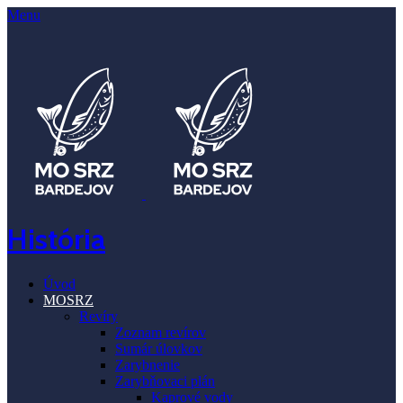
Menu
História
Úvod
MOSRZ
Revíry
Zoznam revírov
Sumár úlovkov
Zarybnenie
Zarybňovaci plán
Kaprové vody