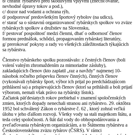
b/ chrániť rybárstvo pred škodlivými vplyvmi (znečisťovanie,
nevhodné úpravy tokov a pod.),
c/ dozor nad vodami a ochrana rýb,
d/ podporovať predovšetkým športový rybolov (na udicu),
e/ starať sa o sústavnú organizovanosť rybárskych spolkov vo zväze
rybárskych spolkov a družstiev na Slovensku,
f/ pestovať pospolitosť medzi členmi, dbať o odbornosť členov
formou prednášok, schôdzí, propagovaním rybárskej literatúry,
g/ prerokovať pokyny a rady vo všetkých záležitostiach týkajúcich
sa rybárstva.
Členstvo rybárskeho spolku pozostávalo: z čestných členov (boli
volení valným zhromaždením za mimoriadne zásluhy),
zakladajúcich členov (kto zaplatil „raz a navždy“ najmenej 10-
násobok ročného príspevku členov činných), činných členov
(vykonávali rybársky šport, výbor ich prijal po predchádzajúcom
prihlásení sa) a prispievajúcich členov (ktorí sa prihlásili a boli prijatí
výborom, nemali však právo na rybársky lístok).
Začiatok päťdesiatych rokov prebiehal v znamení spoločenských
zmien, ktorých dopady nenechali stranou ani rybárstvo. 29. októbra
1952 bol schválený Zákon o rybárstve č. 62 , ktorý zohral veľkú
úlohu v jeho ďalšom rozvoji. Všetky vody sa stali majetkom štátu, a
teda celej spoločnosti. A štát dal vody do obhospodárovania a
zveľaďovania rybárskym organizáciám, a to Štátnemu rybárstvu a
Československému zväzu rybárov (ČSRS). V rámci