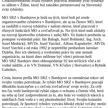
Československého zväzu rybárov pracoval Jednotný zväz rybársky
so sídlom v Žiline, ktorý bol zakrátko premenovaný na Slovenský
zväz rybársky.
MO SRZ v Bardejove je hrdá na tých, ktorí boli pri zrode
organizovaného rybárstva v Bardejove, ale aj na členov MO, ktorí
sa zaslúžili o rozvoj rybárstva v našom okrese, ktorí pracovali v
rôznych funkciách MO a zveľaďovali ju. Na tých ktorí mali zásluhy
na rozvoji športového rybárstva v našej MO. Vo funkcii predsedu sa
postupne vystriedali páni: Ján Balogh, Jozef Bohinský, Ing. Arch.
Jozef Medrický, MVDr. Jozef Varchol , Alfonz Kapsdorfer , MVDr.
Jozef Varchol a od roku 1992 je nepretržite predsedom Jaroslav
Duleba. Bez ich obetavej a svedomitej práce by sme nemali
organizáciu, na ktorú dnes môžeme byť všetci právom hrdí.
MO SRZ Bardejov dnes obhospodaruje 92 km tečúcich vôd a tri
vodné nádrže, a to VN Dubinné, VN Kľušov ( Hervartov) a Rybník
Gaboltov.
Cesta, ktorou prešla MO SRZ v Bardejove za osemdesiat rokov od
svojho vzniku potvrdzuje, že rybári MO SRZ v Bardejove pracujú
dlhodobo koncepčne a s cieľom zveľaďovať svoje revíry. Za celý
ten čas vedú bardejovskí rybári zápas o ochranu a čistotu vôd, berú
na seba aj časť zodpovednosti za to, aby bola vo vodných tokoch a
nádržiach čistá voda a v nej plnohodnotný život. Svojím konaním
potvrdzujú, že športový rybolov vytvára hlboké etické vzťahy medzi