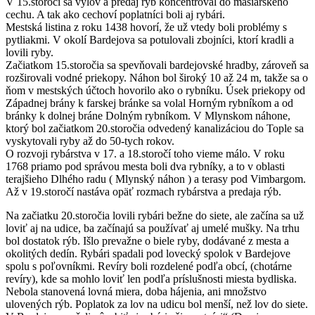
V 15.storočí sa výlov a predaj rýb koncentroval do mäsiarskeho
cechu. A tak ako cechoví poplatníci boli aj rybári.
Mestská listina z roku 1438 hovorí, že už vtedy boli problémy s
pytliakmi. V okolí Bardejova sa potulovali zbojníci, ktorí kradli a
lovili ryby.
Začiatkom 15.storočia sa spevňovali bardejovské hradby, zároveň sa
rozširovali vodné priekopy. Náhon bol široký 10 až 24 m, takže sa o
ňom v mestských účtoch hovorilo ako o rybníku. Úsek priekopy od
Západnej brány k farskej bránke sa volal Horným rybníkom a od
bránky k dolnej bráne Dolným rybníkom. V Mlynskom náhone,
ktorý bol začiatkom 20.storočia odvedený kanalizáciou do Tople sa
vyskytovali ryby až do 50-tych rokov.
O rozvoji rybárstva v 17. a 18.storočí toho vieme málo. V roku
1768 priamo pod správou mesta boli dva rybníky, a to v oblasti
terajšieho Dlhého radu ( Mlynský náhon ) a terasy pod Vimbargom.
Až v 19.storočí nastáva opäť rozmach rybárstva a predaja rýb.
Na začiatku 20.storočia lovili rybári bežne do siete, ale začína sa už
loviť aj na udice, ba začínajú sa používať aj umelé mušky. Na trhu
bol dostatok rýb. Išlo prevažne o biele ryby, dodávané z mesta a
okolitých dedín. Rybári spadali pod lovecký spolok v Bardejove
spolu s poľovníkmi. Revíry boli rozdelené podľa obcí, (chotárne
revíry), kde sa mohlo loviť len podľa príslušnosti miesta bydliska.
Nebola stanovená lovná miera, doba hájenia, ani množstvo
ulovených rýb. Poplatok za lov na udicu bol menší, než lov do siete.