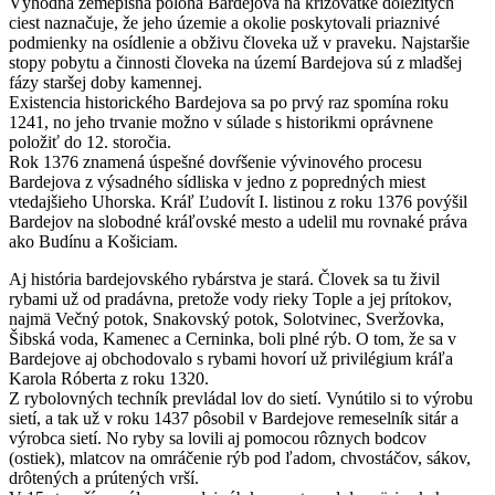
Výhodná zemepisná poloha Bardejova na križovatke dôležitých
ciest naznačuje, že jeho územie a okolie poskytovali priaznivé
podmienky na osídlenie a obživu človeka už v praveku. Najstaršie
stopy pobytu a činnosti človeka na území Bardejova sú z mladšej
fázy staršej doby kamennej.
Existencia historického Bardejova sa po prvý raz spomína roku
1241, no jeho trvanie možno v súlade s historikmi oprávnene
položiť do 12. storočia.
Rok 1376 znamená úspešné dovŕšenie vývinového procesu
Bardejova z výsadného sídliska v jedno z popredných miest
vtedajšieho Uhorska. Kráľ Ľudovít I. listinou z roku 1376 povýšil
Bardejov na slobodné kráľovské mesto a udelil mu rovnaké práva
ako Budínu a Košiciam.
Aj história bardejovského rybárstva je stará. Človek sa tu živil
rybami už od pradávna, pretože vody rieky Tople a jej prítokov,
najmä Večný potok, Snakovský potok, Solotvinec, Sveržovka,
Šibská voda, Kamenec a Cerninka, boli plné rýb. O tom, že sa v
Bardejove aj obchodovalo s rybami hovorí už privilégium kráľa
Karola Róberta z roku 1320.
Z rybolovných techník prevládal lov do sietí. Vynútilo si to výrobu
sietí, a tak už v roku 1437 pôsobil v Bardejove remeselník sitár a
výrobca sietí. No ryby sa lovili aj pomocou rôznych bodcov
(ostiek), mlatcov na omráčenie rýb pod ľadom, chvostáčov, sákov,
drôtených a prútených vrší.